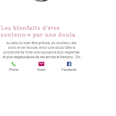
Les bienfaits d'être
soutenu·e par une doula
Au dela du bien être globale, du soutiens, des
soins et de l'écoute, avoir une doula offre la
possibilité de vivre une naissance plus respectée
et plus respectueuse de ses envies et besoins. Un
confort précieux pour un postnatal doux et
serein, une aide pour toute les étapes difficiles où
Phone
Email
Facebook
l'on est souvent seul·e et demuni·e.
Permet de diminuer la durée du travail pendant
l'accouchement; limiter les dépressions du
postpartum; réduire l'utilisation d'instruments
obstétriques et les demandes de péridurale;
réduire le taux de césarienne
et l'injection d'ocytocine de synthèse.
Mes outils: