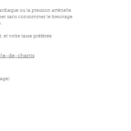
rdiaque ou la pression artérielle.
ciper sans consommer le breuvage
e.
 et votre tasse préférée
rcle-de-chants
vage)