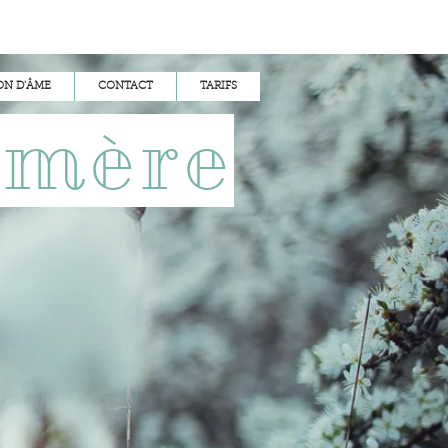
N D'ÂME
CONTACT
TARIFS
 mère